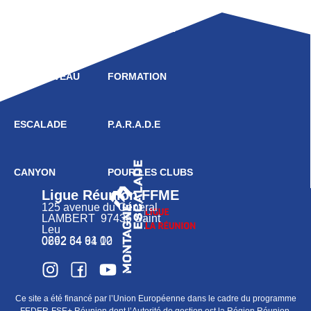
LIGUE
COMPÉTITION
HAUT NIVEAU
FORMATION
ESCALADE
P.A.R.A.D.E
CANYON
POUR LES CLUBS
Ligue Réunion FFME
125 avenue du Général
LAMBERT 97436 Saint
Leu
0262 34 91 02
0692 64 64 10
Ce site a été financé par l’Union Européenne dans le cadre du programme