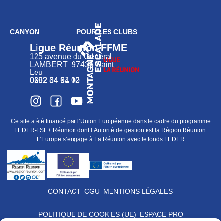
CANYON
POUR LES CLUBS
Ligue Réunion FFME
125 avenue du Général
LAMBERT 97436 Saint
Leu
0262 34 91 02
0692 64 64 10
Ce site a été financé par l’Union Européenne dans le cadre du programme
FEDER-FSE+ Réunion dont l’Autorité de gestion est la Région Réunion.
L’Europe s’engage à La Réunion avec le fonds FEDER
CONTACT
CGU
MENTIONS LÉGALES
POLITIQUE DE COOKIES (UE)
ESPACE PRO