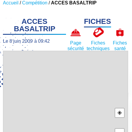
Accueil
/
Compétition
/
ACCES BASALTRIP
ACCES
FICHES
BASALTRIP
Le
8 juin 2009
à
09:42
Page
Fiches
Fiches
sécurité
techniques
santé
L’
ACTUALITÉ
Le 7 août 2026
Trois athlètes Péï engagés
sur la Coupe d’Europe de
vitesse de Zilina
Le 4 août 2026
De l’or, de l’argent et du
bronze, nos grimpeurs
réunionnais remportent 4
médailles à la Coupe
d’Europe de vitesse
Jeunes de Saint Pölten