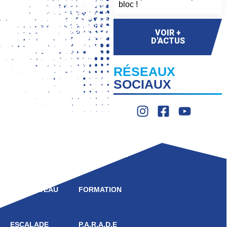
bloc !
VOIR +
D'ACTUS
RÉSEAUX
SOCIAUX
LIGUE
COMPÉTITION
HAUT NIVEAU
FORMATION
ESCALADE
P.A.R.A.D.E