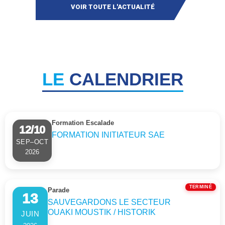
VOIR TOUTE L'ACTUALITÉ
Candidature :
Les personnes
intéressées sont
invitées à consulter la
fiche de poste et à
transmettre leur
LE
CALENDRIER
candidature selon les
modalités précisées
dans celle-ci.
Formation Escalade
12/10
CONSULTER
FORMATION INITIATEUR SAE
LA FICHE DE
SEP–OCT
POSTE
2026
TERMINÉ
Parade
13
SAUVEGARDONS LE SECTEUR
OUAKI MOUSTIK / HISTORIK
JUIN