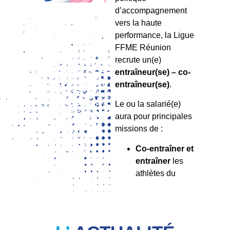
d’accompagnement
vers la haute
performance, la Ligue
FFME Réunion
recrute un(e)
entraîneur(se) – co-
entraîneur(se)
.
Le ou la salarié(e)
aura pour principales
missions de :
Co-entraîner et
entraîner
les
athlètes du
Pôle Espoir /
Senior
;
Renforcer et
dynamiser
les