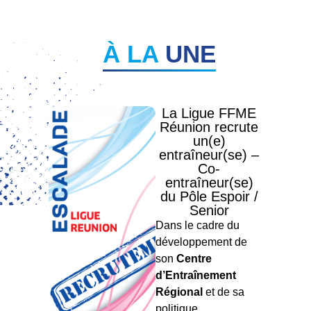
À LA
UNE
La Ligue FFME
Réunion recrute
un(e)
entraîneur(se) –
Co-
entraîneur(se)
du Pôle Espoir /
Senior
Dans le cadre du
développement de
son
Centre
d’Entraînement
Régional
et de sa
politique