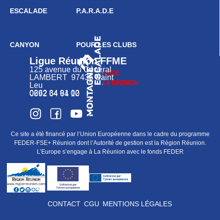
ESCALADE
P.A.R.A.D.E
CANYON
POUR LES CLUBS
Ligue Réunion FFME
125 avenue du Général
LAMBERT 97436 Saint
Leu
0262 34 91 02
0692 64 64 10
Ce site a été financé par l’Union Européenne dans le cadre du programme
FEDER-FSE+ Réunion dont l’Autorité de gestion est la Région Réunion.
L’Europe s’engage à La Réunion avec le fonds FEDER
CONTACT
CGU
MENTIONS LÉGALES