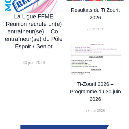
compétences au
service de la
Résultats du Ti Zourit
La Ligue FFME
formation des jeunes
2026
talents et participer
Réunion recrute un(e)
2 juin 2026
au développement de
entraîneur(se) – Co-
l’escalade de haut
entraîneur(se) du Pôle
niveau à La Réunion
Espoir / Senior
? Rejoignez une
équipe engagée au
30 juin 2026
service de la
performance sportive
et de l’excellence.
Ti-Zourit 2026 –
Informations
Programme du 30 juin
2026
pratiques
27 mai 2026
Poste à pourvoir :
1er septembre 2026