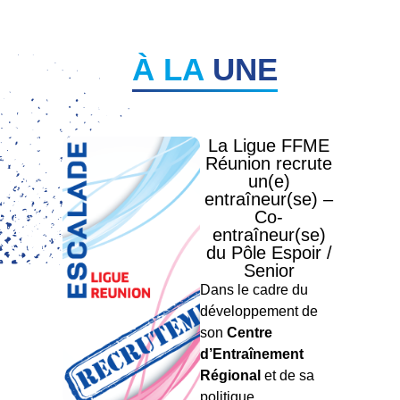
À LA
UNE
La Ligue FFME
Réunion recrute
un(e)
entraîneur(se) –
Co-
entraîneur(se)
du Pôle Espoir /
Senior
Dans le cadre du
développement de
son
Centre
d’Entraînement
Régional
et de sa
politique