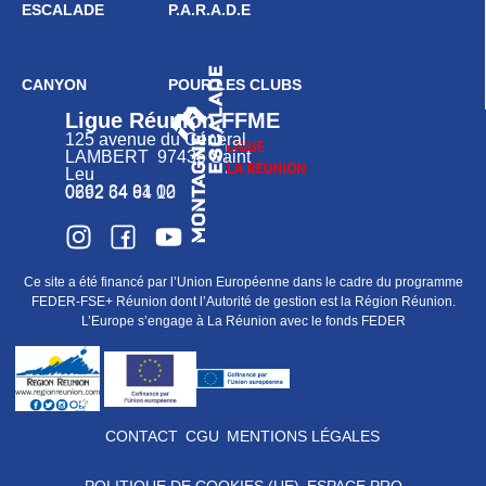
ESCALADE
P.A.R.A.D.E
CANYON
POUR LES CLUBS
Ligue Réunion FFME
125 avenue du Général
LAMBERT 97436 Saint
Leu
0262 34 91 02
0692 64 64 10
Ce site a été financé par l’Union Européenne dans le cadre du programme
FEDER-FSE+ Réunion dont l’Autorité de gestion est la Région Réunion.
L’Europe s’engage à La Réunion avec le fonds FEDER
CONTACT
CGU
MENTIONS LÉGALES