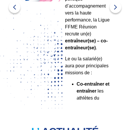
d’accompagnement
vers la haute
performance, la Ligue
FFME Réunion
recrute un(e)
entraîneur(se) – co-
entraîneur(se)
.
Le ou la salarié(e)
aura pour principales
missions de :
Co-entraîner et
entraîner
les
athlètes du
Pôle Espoir /
Senior
;
Renforcer et
dynamiser
les