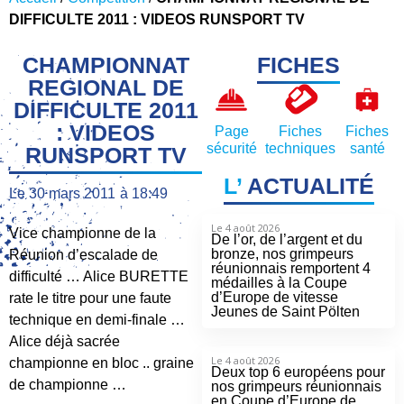
DIFFICULTE 2011 : VIDEOS RUNSPORT TV
CHAMPIONNAT
FICHES
REGIONAL DE
DIFFICULTE 2011
: VIDEOS
Page
Fiches
Fiches
sécurité
techniques
santé
RUNSPORT TV
L’
ACTUALITÉ
Le
30 mars 2011
à
18:49
Le 4 août 2026
Vice championne de la
De l’or, de l’argent et du
bronze, nos grimpeurs
Réunion d’escalade de
réunionnais remportent 4
difficulté … Alice BURETTE
médailles à la Coupe
d’Europe de vitesse
rate le titre pour une faute
Jeunes de Saint Pölten
technique en demi-finale …
Alice déjà sacrée
Le 4 août 2026
championne en bloc .. graine
Deux top 6 européens pour
de championne …
nos grimpeurs réunionnais
en Coupe d’Europe de