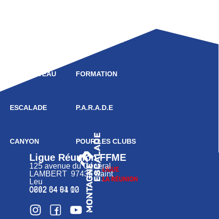
LIGUE
COMPÉTITION
HAUT NIVEAU
FORMATION
ESCALADE
P.A.R.A.D.E
CANYON
POUR LES CLUBS
Ligue Réunion FFME
125 avenue du Général
LAMBERT 97436 Saint
Leu
0262 34 91 02
0692 64 64 10