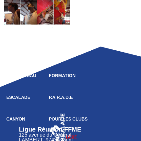
LIGUE
COMPÉTITION
HAUT NIVEAU
FORMATION
ESCALADE
P.A.R.A.D.E
CANYON
POUR LES CLUBS
Ligue Réunion FFME
125 avenue du Général
LAMBERT 97436 Saint