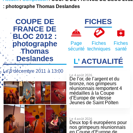
: photographe Thomas Deslandes
COUPE DE
FICHES
FRANCE DE
BLOC 2012 :
photographe
Page
Fiches
Fiches
sécurité
techniques
santé
Thomas
Deslandes
L’
ACTUALITÉ
Le
5 décembre 2011
à
13:00
Le 4 août 2026
De l’or, de l’argent et du
bronze, nos grimpeurs
réunionnais remportent 4
médailles à la Coupe
d’Europe de vitesse
Jeunes de Saint Pölten
Le 4 août 2026
Deux top 6 européens pour
nos grimpeurs réunionnais
en Coupe d’Europe de