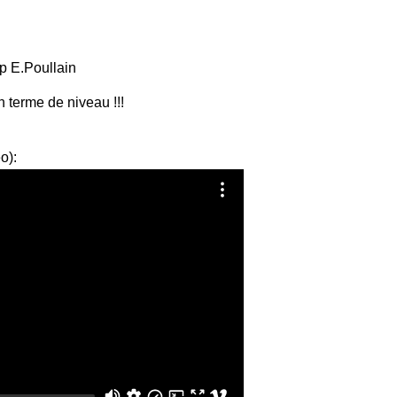
ep E.Poullain
n terme de niveau !!!
o):