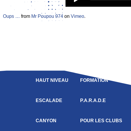
Oups …
from
Mr Poupou 974
on
Vimeo
.
LIGUE
COMPÉTITION
HAUT NIVEAU
FORMATION
ESCALADE
P.A.R.A.D.E
CANYON
POUR LES CLUBS