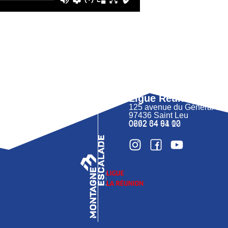
Ligue Réunion FFM
125 avenue du Général 
97436 Saint Leu
0262 34 91 02
0692 64 64 10