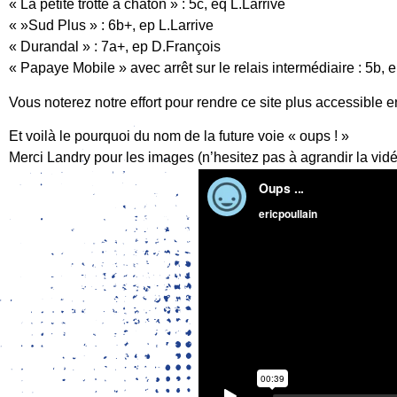
« La petite trotte à chaton » : 5c, eq L.Larrive
« »Sud Plus » : 6b+, ep L.Larrive
« Durandal » : 7a+, ep D.François
« Papaye Mobile » avec arrêt sur le relais intermédiaire : 5b, 
Vous noterez notre effort pour rendre ce site plus accessible e
Et voilà le pourquoi du nom de la future voie « oups ! »
Merci Landry pour les images (n’hesitez pas à agrandir la vidé