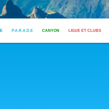
E
P.A.R.A.D.E
CANYON
LIGUE ET CLUBS