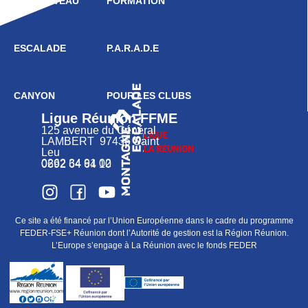
HAUT NIVEAU
FORMATION
ESCALADE
P.A.R.A.D.E
CANYON
POUR LES CLUBS
Ligue Réunion FFME
125 avenue du Général
LAMBERT 97436 Saint
Leu
0262 34 91 02
0692 64 64 10
Ce site a été financé par l’Union Européenne dans le cadre du programme
FEDER-FSE+ Réunion dont l’Autorité de gestion est la Région Réunion.
L’Europe s’engage à La Réunion avec le fonds FEDER