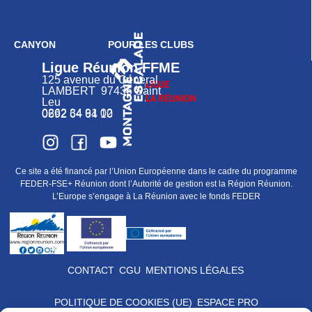
CANYON
POUR LES CLUBS
Ligue Réunion FFME
125 avenue du Général
LAMBERT 97436 Saint
Leu
0262 34 91 02
0692 64 64 10
Ce site a été financé par l’Union Européenne dans le cadre du programme
FEDER-FSE+ Réunion dont l’Autorité de gestion est la Région Réunion.
L’Europe s’engage à La Réunion avec le fonds FEDER
CONTACT
CGU
MENTIONS LÉGALES
POLITIQUE DE COOKIES (UE)
ESPACE PRO