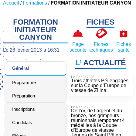
Accueil
/
Formations
/
FORMATION INITIATEUR CANYON
FORMATION
FICHES
INITIATEUR
CANYON
Page
Fiches
Fiches
Le
28 février 2013
à
16:31
sécurité
techniques
santé
L’
ACTUALITÉ
Général
Le 7 août 2026
Trois athlètes Péï engagés
Programme
sur la Coupe d’Europe de
vitesse de Zilina
Préparation
Le 4 août 2026
Inscriptions
De l’or, de l’argent et du
bronze, nos grimpeurs
réunionnais remportent 4
Candidats
médailles à la Coupe
d’Europe de vitesse
Jeunes de Saint Pölten
Elèves