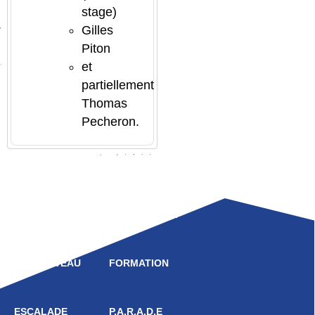
stage)
Gilles
Piton
et
partiellement
Thomas
Pecheron.
LIGUE
COMPÉTITION
HAUT NIVEAU
FORMATION
ESCALADE
P.A.R.A.D.E