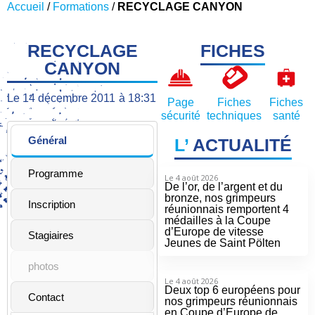
Accueil
/
Formations
/
RECYCLAGE CANYON
RECYCLAGE
FICHES
CANYON
Le
14 décembre 2011
à
18:31
Page
Fiches
Fiches
sécurité
techniques
santé
Général
L’
ACTUALITÉ
Programme
Le 4 août 2026
De l’or, de l’argent et du
bronze, nos grimpeurs
Inscription
réunionnais remportent 4
médailles à la Coupe
d’Europe de vitesse
Stagiaires
Jeunes de Saint Pölten
photos
Le 4 août 2026
Deux top 6 européens pour
Contact
nos grimpeurs réunionnais
en Coupe d’Europe de