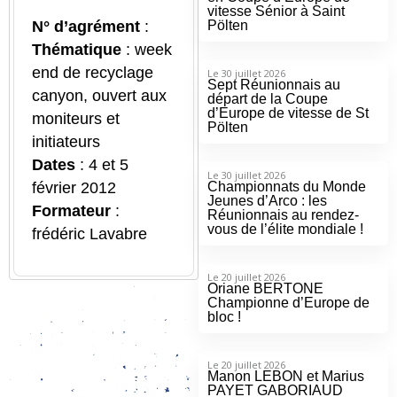
vitesse Sénior à Saint
N° d’agrément
:
Pölten
Thématique
: week
end de recyclage
Le 30 juillet 2026
Sept Réunionnais au
canyon, ouvert aux
départ de la Coupe
d’Europe de vitesse de St
moniteurs et
Pölten
initiateurs
Dates
: 4 et 5
Le 30 juillet 2026
février 2012
Championnats du Monde
Jeunes d’Arco : les
Formateur
:
Réunionnais au rendez-
vous de l’élite mondiale !
frédéric Lavabre
Le 20 juillet 2026
Oriane BERTONE
Championne d’Europe de
bloc !
Le 20 juillet 2026
Manon LEBON et Marius
PAYET GABORIAUD