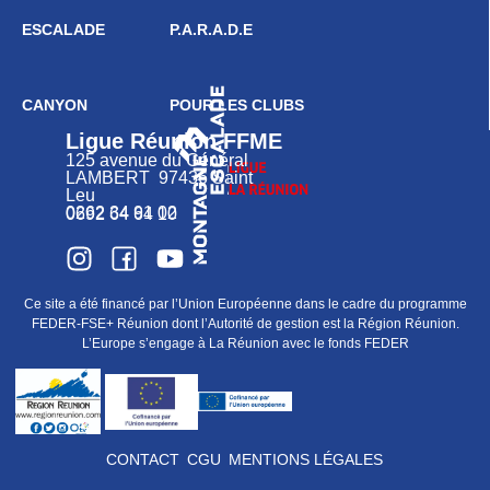
ESCALADE
P.A.R.A.D.E
CANYON
POUR LES CLUBS
Ligue Réunion FFME
125 avenue du Général
LAMBERT 97436 Saint
Leu
0262 34 91 02
0692 64 64 10
Ce site a été financé par l’Union Européenne dans le cadre du programme
FEDER-FSE+ Réunion dont l’Autorité de gestion est la Région Réunion.
L’Europe s’engage à La Réunion avec le fonds FEDER
CONTACT
CGU
MENTIONS LÉGALES